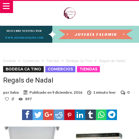
Portada
Comercios
Tiendas
Bodega Ca Tino
Regals de Nadal
BODEGA CA TINO
COMERCIOS
TIENDAS
Regals de Nadal
por
Salva
Publicado en
9 diciembre, 2016
1 minuto leer
0
0
897