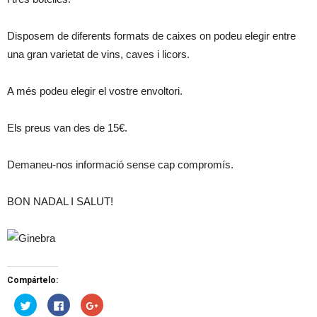
Disposem de diferents formats de caixes on podeu elegir entre
una gran varietat de vins, caves i licors.
A més podeu elegir el vostre envoltori.
Els preus van des de 15€.
Demaneu-nos informació sense cap compromís.
BON NADAL I SALUT!
Compártelo:
H
H
H
a
a
a