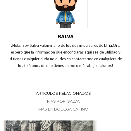
a
n
a
v
a
v
e
v
e
n
e
n
t
n
t
a
t
a
n
a
n
a
n
a
n
a
n
u
n
u
SALVA
e
u
e
v
e
v
a
v
a
¡Hola! Soy Salva Falomir uno de los dos impulsores de Lliria.Org,
)
a
)
espero que la información que encontrarás aquí sea de utilidad y
)
si tienes cualquier duda no dudes en contactarme en cualquiera de
los teléfonos de que tienes un poco más abajo, saludos!
ARTICULOS RELACIONADOS
MAS POR SALVA
MAS EN BODEGA CA TINO