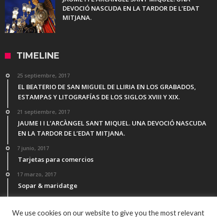
DEVOCIÓ NASCUDA EN LA TARDOR DE L’EDAT
MITJANA.
TIMELINE
25 septiembre, 2017
EL BEATERIO DE SAN MIGUEL DE LLIRIA EN LOS GRABADOS,
ESTAMPAS Y LITOGRAFÍAS DE LOS SIGLOS XVIII Y XIX.
21 septiembre, 2017
JAUME I I L’ARCÀNGEL SANT MIQUEL. UNA DEVOCIÓ NASCUDA
EN LA TARDOR DE L’EDAT MITJANA.
7 junio, 2017
Tarjetas para comercios
17 marzo, 2017
Sopar & maridatge
21 febrero, 2017
Menú Desgutación Segle XXI
We use cookies on our website to give you the most relevant