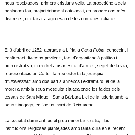
nous repobladors, primers cristians vells. La procedència dels
pobladors fou, majoritàriament catalana i, en proporcions més
discretes, occitana, aragonesa i de les comunes italianes.
El 3 d’abril de 1252, atorgava a Llíria la
Carta Pobla
, concedint i
confirmant diversos privilegis, tant d’organització política i
administrativa, com dret a usar escut d’armes, segell de la vila, i
representació en Corts. També ostentà la jerarquia
d’
“universitat”
amb dos barris annexos i extramurs, el de la
moreria amb la seua mesquita situada entre les faldes dels
tossals de Sant Miquel i Santa Bàrbara i, el de la juderia amb la
seua sinagoga, en l’actual barri de Reixuxena.
La societat dominant fou el grup minoritari cristià, i les
institucions religioses plantejades amb tanta cura en el recent