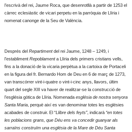
l’escrivà del rei, Jaume Roca, que desenrotllà a partir de 1253 el
càrrec eclesiàstic de vicari perpetu en la parròquia de Llíria i
nomenat canonge de la Seu de València.
Després del
Repartiment
del rei Jaume, 1248 – 1249, i
l’establiment
Repoblament
a Llíria dels primers cristians vells,
fins a la donació de la vicaria perpètua a la cartoixa de Portaceli
en la figura del fr. Bernardo Hom de Deu en 6 de març de 1273,
van transcórrer vint-i-quatre o vint-i-cinc anys, llavors, últim
quart del segle XIII va haver de realitzar-se la construcció de
l’església gòtica de Llíria. Nomenada
església de nostra senyora
Santa Maria
, perquè així es van denominar totes les esglésies
acabades de construir. El “
Llibre dels feyts”
, indicarà
“en totes
les poblacions grans, que Déu ens va concedir guanyar als
sarraïns construïm una església de la Mare de Déu Santa