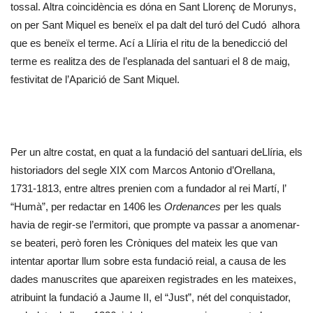
tossal. Altra coincidència es dóna en Sant Llorenç de Morunys,
on per Sant Miquel es beneïx el pa dalt del turó del Cudó alhora
que es beneïx el terme. Ací a Llíria el ritu de la benedicció del
terme es realitza des de l’esplanada del santuari el 8 de maig,
festivitat de l’Aparició de Sant Miquel.
Per un altre costat, en quat a la fundació del santuari deLlíria, els
historiadors del segle XIX com Marcos Antonio d’Orellana,
1731-1813, entre altres prenien com a fundador al rei Martí, l’
“Humà”, per redactar en 1406 les
Ordenances
per les quals
havia de regir-se l’ermitori, que prompte va passar a anomenar-
se beateri, però foren
les Cròniques del mateix les que van
intentar aportar llum sobre esta fundació reial, a causa de les
dades manuscrites que apareixen registrades en les mateixes,
atribuint la fundació a Jaume II, el “Just”, nét del conquistador,