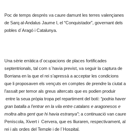
Poc de temps després va caure damunt les terres valençianes
de Sarq al-Andalus Jaume I, el “Conquistador”, governant dels
pobles d´Aragó i Catalunya.
Una sèrie erràtica d´ocupacions de places fortificades
septentrionals, tal com s´havia previst, va seguir la captura de
Borriana en la que el rei s’apressà a acceptar les condicions
que li proposaven els vençuts en comptes de prendre la ciutat a
l’assalt per temor als greus altercats que es podien produir
entre la seua pròpia tropa pel repartiment del botí:
“podria haver
gran batalla a l’entrar en la vila entre catalans e aragonesos e
moltra altra gent que hi havia estranya”
; a continuació van caure
Peníscola, Xivert i Cervera, que es lliuraren, respectivament, al
rei i als ordes del Temple i de l´Hospital.