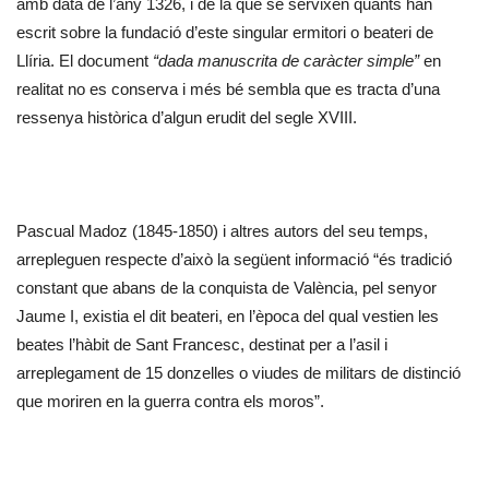
amb data de l’any 1326, i de la que se servixen quants han
escrit sobre la fundació d’este singular ermitori o beateri de
Llíria. El document
“dada manuscrita de caràcter simple”
en
realitat no es conserva i més bé sembla que es tracta d’una
ressenya històrica d’algun erudit del segle XVIII.
Pascual Madoz (1845-1850) i altres autors del seu temps,
arrepleguen respecte d’això la següent informació “és tradició
constant que abans de la conquista de València, pel senyor
Jaume I, existia el dit beateri, en l’època del qual vestien les
beates l’hàbit de Sant Francesc, destinat per a l’asil i
arreplegament de 15 donzelles o viudes de militars de distinció
que moriren en la guerra contra els moros”.