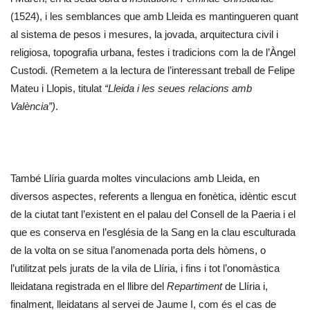
(1524), i les semblances que amb Lleida es mantingueren quant
al sistema de pesos i mesures, la jovada, arquitectura civil i
religiosa, topografia urbana, festes i tradicions com la de l’Àngel
Custodi. (Remetem a la lectura de l’interessant treball de Felipe
Mateu i Llopis, titulat
“Lleida i les seues relacions amb
València”)
.
També Llíria guarda moltes vinculacions amb Lleida, en
diversos aspectes, referents a llengua en fonètica, idèntic escut
de la ciutat tant l’existent en el palau del Consell de la Paeria i el
que es conserva en l’església de la Sang en la clau esculturada
de la volta on se situa l’anomenada porta dels hòmens, o
l’utilitzat pels jurats de la vila de Llíria, i fins i tot l’onomàstica
lleidatana registrada en el llibre del
Repartiment
de Llíria i,
finalment, lleidatans al servei de Jaume I, com és el cas de