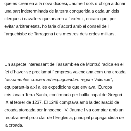
que es crearien a la nova diòcesi, Jaume I sols s´obligà a donar
una part indeterminada de la terra conquerida a cada un dels
clergues i cavallers que anaren a l´exèrcit, encara que, per
evitar arbitrarietats, ho faria d´acord amb el consell de l
´arquebisbe de Tarragona i els mestres dels ordes militars.
Un aspecte interessant de l´assamblea de Montsó radica en el
fet d´haver-se proclamat l´empresa valenciana com una croada
“assumentes crucem ad expugnandum regum Valencie”
,
equiparant-la així a les expedicions que enviava l’Europa
cristiana a Terra Santa, confirmada per butlla papal de Gregori
IX al febrer de 1237. El 1248 comptava amb la declaració de
croada atorgada per Innocenci IV. Jaume I va comptar amb un
recolzament prou clar de l´Església, principal propagandista de
la croada.