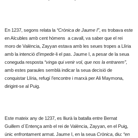
En 1237, segons relata la
“Crònica de Jaume I”
, es trobava este
en Alcubles amb cent hòmens a cavall, va saber que el rei
moro de València, Zayyan estava amb les seues tropes a Llíria
amb la intenció d’impedir-li el pas. Jaume I, a pesar de la seua
coneguda resposta
“vinga qui venir vol, que nos la entrarem”,
amb estes paraules semblà indicar la seua decisió de
conquistar Llíria, refugí l’encontre i marxà per Ali Maymona,
dirigint-se al Puig.
Este mateix any de 1237, es lliurà la batalla entre Bernat
Guillem d´Entença amb el rei de València, Zayyan, en el Puig,
únic enfrontament armat. Jaume I, en la seua
Crònica
, diu:
“en