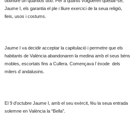
obtindre un quantiós botí. Per a quants volgueren quedar-se,
Jaume I, els garantia el ple i lliure exercici de la seua religió,
lleis, usos i costums.
Jaume I va decidir acceptar la capitulació i permetre que els
habitants de València abandonaren la medina amb el seus béns
mobles, escortats fins a Cullera. Començava l´èxode dels
milers d´andalusins.
El 9 d’octubre Jaume I, amb el seu exèrcit, féu la seua entrada
solemne en València la “Bella”.