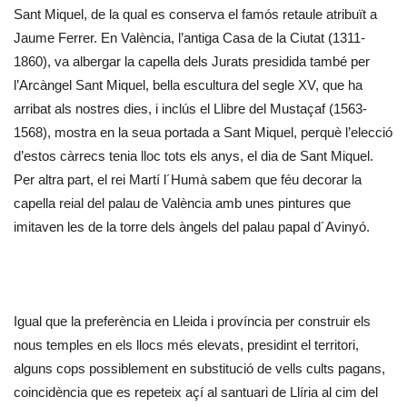
Sant Miquel, de la qual es conserva el famós retaule atribuït a
Jaume Ferrer. En València, l’antiga Casa de la Ciutat (1311-
1860), va albergar la capella dels Jurats presidida també per
l’Arcàngel Sant Miquel, bella escultura del segle XV, que ha
arribat als nostres dies, i inclús el Llibre del Mustaçaf (1563-
1568), mostra en la seua portada a Sant Miquel, perquè l’elecció
d’estos càrrecs tenia lloc tots els anys, el dia de Sant Miquel.
Per altra part, el rei Martí l´Humà sabem que féu decorar la
capella reial del palau de València amb unes pintures que
imitaven les de la torre dels àngels del palau papal d´Avinyó.
Igual que la preferència en Lleida i província per construir els
nous temples en els llocs més elevats, presidint el territori,
alguns cops possiblement en substitució de vells cults pagans,
coincidència que es repeteix açí al santuari de Llíria al cim del