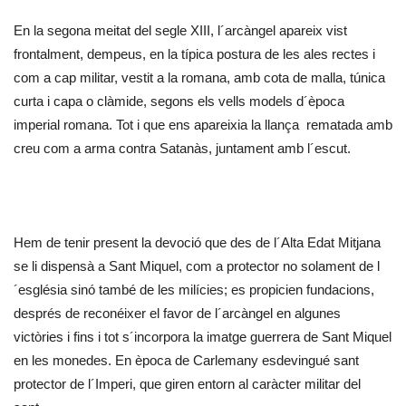
En la segona meitat del segle XIII, l´arcàngel apareix vist
frontalment, dempeus, en la típica postura de les ales rectes i
com a cap militar, vestit a la romana, amb cota de malla, túnica
curta i capa o clàmide, segons els vells models d´època
imperial romana. Tot i que ens apareixia la llança rematada amb
creu com a arma contra Satanàs, juntament amb l´escut.
Hem de tenir present la devoció que des de l´Alta Edat Mitjana
se li dispensà a Sant Miquel, com a protector no solament de l
´església sinó també de les milícies; es propicien fundacions,
després de reconéixer el favor de l´arcàngel en algunes
victòries i fins i tot s´incorpora la imatge guerrera de Sant Miquel
en les monedes. En època de Carlemany esdevingué sant
protector de l´Imperi, que giren entorn al caràcter militar del