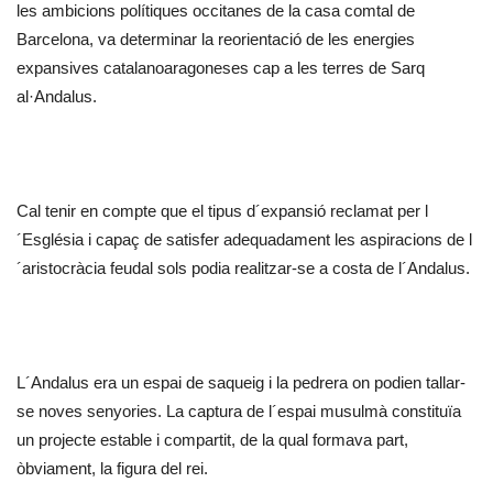
les ambicions polítiques occitanes de la casa comtal de
Barcelona, va determinar la reorientació de les energies
expansives catalanoaragoneses cap a les terres de Sarq
al·Andalus.
Cal tenir en compte que el tipus d´expansió reclamat per l
´Església i capaç de satisfer adequadament les aspiracions de l
´aristocràcia feudal sols podia realitzar-se a costa de l´Andalus.
L´Andalus era un espai de saqueig i la pedrera on podien tallar-
se noves senyories. La captura de l´espai musulmà constituïa
un projecte estable i compartit, de la qual formava part,
òbviament, la figura del rei.