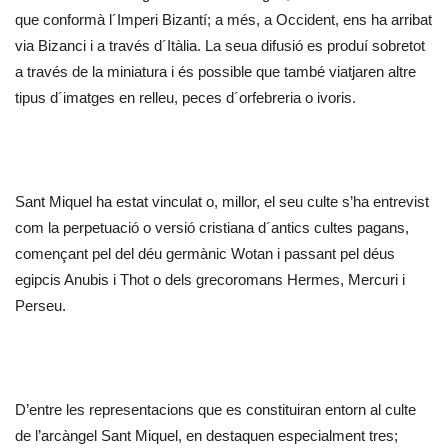
que conformà l´Imperi Bizantí; a més, a Occident, ens ha arribat
via Bizanci i a través d´Itàlia. La seua difusió es produí sobretot
a través de la miniatura i és possible que també viatjaren altre
tipus d´imatges en relleu, peces d´orfebreria o ivoris.
Sant Miquel ha estat vinculat o, millor, el seu culte s’ha entrevist
com la perpetuació o versió cristiana d´antics cultes pagans,
començant pel del déu germànic Wotan i passant pel déus
egipcis Anubis i Thot o dels grecoromans Hermes, Mercuri i
Perseu.
D’entre les representacions que es constituiran entorn al culte
de l’arcàngel Sant Miquel, en destaquen especialment tres;