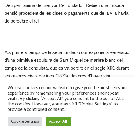
Déu per l’ànima del Senyor Rei fundador. Rebien una mòdica
pensió procedent de les cises o pagaments que de la vila havia
de percebre el rei.
Als primers temps de la seua fundació corresponia la veneració
d’una primitiva escultura de Sant Miquel de marbre blanc del
temps de la conquista, que es va perdre en el segle XIX, durant
les guerres civils carlines (1873), després d’haver sigut
substituïda per la talla gòtica, del segle XV, que va començar a
We use cookies on our website to give you the most relevant
rebre gran veneració
i va convertir el beateri llirià en un gran
experience by remembering your preferences and repeat
visits. By clicking “Accept All”, you consent to the use of ALL
centre devocional de religiositat popular que arriba fins als
the cookies. However, you may visit "Cookie Settings" to
nostres dies.
provide a controlled consent.
Cookie Settings
Accept All