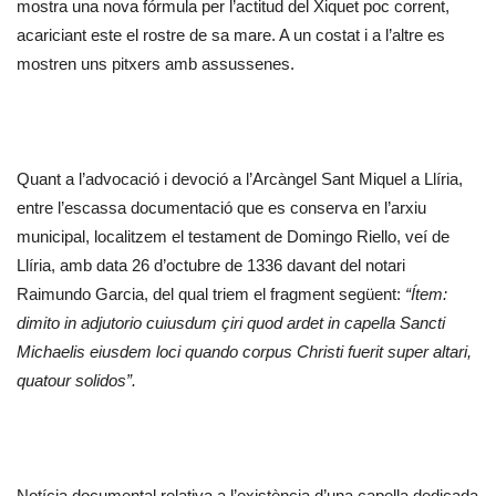
mostra una nova fórmula per l’actitud del Xiquet poc corrent,
acariciant este el rostre de sa mare. A un costat i a l’altre es
mostren uns pitxers amb assussenes.
Quant a l’advocació i devoció a l’Arcàngel Sant Miquel a Llíria,
entre l’escassa documentació que es conserva en l’arxiu
municipal, localitzem el testament de Domingo Riello, veí de
Llíria, amb data 26 d’octubre de 1336 davant del notari
Raimundo Garcia, del qual triem el fragment següent:
“Ítem:
dimito in adjutorio cuiusdum çiri quod ardet in capella Sancti
Michaelis eiusdem loci quando corpus Christi fuerit super altari,
quatour solidos”.
Notícia documental relativa a l’existència d’una capella dedicada