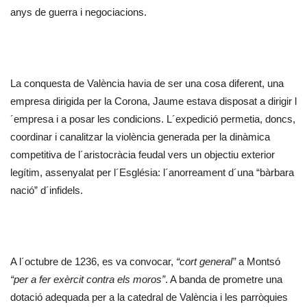
anys de guerra i negociacions.
La conquesta de València havia de ser una cosa diferent, una
empresa dirigida per la Corona, Jaume estava disposat a dirigir l
´empresa i a posar les condicions. L´expedició permetia, doncs,
coordinar i canalitzar la violència generada per la dinàmica
competitiva de l´aristocràcia feudal vers un objectiu exterior
legítim, assenyalat per l´Església: l´anorreament d´una “bàrbara
nació” d´infidels.
A l´octubre de 1236, es va convocar,
“cort general”
a Montsó
“per a fer exèrcit contra els moros”
. A banda de prometre una
dotació adequada per a la catedral de València i les parròquies