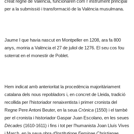
creat regne de València, funcionaren com l’ instrument principal
per a la submissió i transformació de la València musulmana.
Jaume I que havia nascut en Montpeller en 1208, ara fa 800
anys, moriria a València el 27 de juliol de 1276. El seu cos fou
soterrat en el monestir de Poblet.
Hem indicat amb anterioritat la procedència majoritàriament
catalana dels nous repobladors i, en concret de Lleida, tradició
recollida per l’historiador renaixentista i primer cronista del
Regne Pere Antoni Beuter, en la seua
Crònica
(1550) i el també
per el cronista i historiador Gaspar Juan Escolano, en les seues
Dècades
(1610-1611) i fins i tot per l’humanista Joan Lluís Vives
i March, en la seua obra
d’Institutione Feminae Christianae