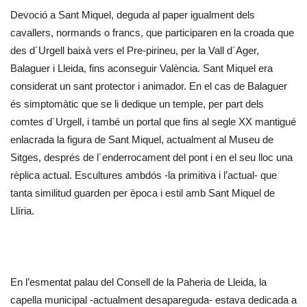
Devoció a Sant Miquel, deguda al paper igualment dels
cavallers, normands o francs, que participaren en la croada que
des d´Urgell baixà vers el Pre-pirineu, per la Vall d´Ager,
Balaguer i Lleida, fins aconseguir València. Sant Miquel era
considerat un sant protector i animador. En el cas de Balaguer
és simptomàtic que se li dedique un temple, per part dels
comtes d´Urgell, i també un portal que fins al segle XX mantigué
enlacrada la figura de Sant Miquel, actualment al Museu de
Sitges, després de l´enderrocament del pont i en el seu lloc una
rèplica actual. Escultures ambdós -la primitiva i l’actual- que
tanta similitud guarden per època i estil amb Sant Miquel de
Llíria.
En l’esmentat palau del Consell de la Paheria de Lleida, la
capella municipal -actualment desapareguda- estava dedicada a