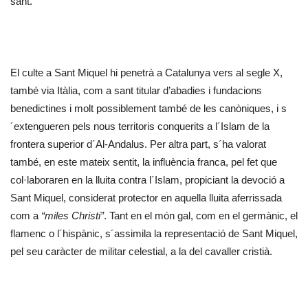
sant.
El culte a Sant Miquel hi penetrà a Catalunya vers al segle X,
també via Itàlia, com a sant titular d’abadies i fundacions
benedictines i molt possiblement també de les canòniques, i s
´extengueren pels nous territoris conquerits a l´Islam de la
frontera superior d´Al-Andalus. Per altra part, s´ha valorat
també, en este mateix sentit, la influència franca, pel fet que
col·laboraren en la lluita contra l´Islam, propiciant la devoció a
Sant Miquel, considerat protector en aquella lluita aferrissada
com a
“miles Christi”
. Tant en el món gal, com en el germànic, el
flamenc o l´hispànic, s´assimila la representació de Sant Miquel,
pel seu caràcter de militar celestial, a la del cavaller cristià.