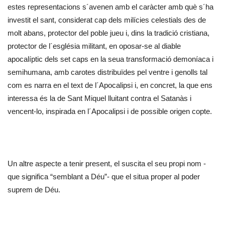
estes representacions s´avenen amb el caràcter amb què s´ha
investit el sant, considerat cap dels milícies celestials des de
molt abans, protector del poble jueu i, dins la tradició cristiana,
protector de l´església militant, en oposar-se al diable
apocalíptic dels set caps en la seua transformació demoníaca i
semihumana, amb carotes distribuïdes pel ventre i genolls tal
com es narra en el text de l´Apocalipsi i, en concret, la que ens
interessa és la de Sant Miquel lluitant contra el Satanàs i
vencent-lo, inspirada en l´Apocalipsi i de possible origen copte.
Un altre aspecte a tenir present, el suscita el seu propi nom -
que significa “semblant a Déu”- que el situa proper al poder
suprem de Déu.