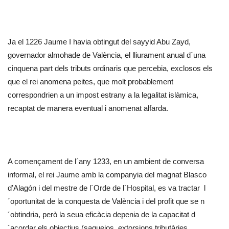
Ja el 1226 Jaume I havia obtingut del sayyid Abu Zayd,
governador almohade de València, el lliurament anual d´una
cinquena part dels tributs ordinaris que percebia, exclosos els
que el rei anomena peites, que molt probablement
correspondrien a un impost estrany a la legalitat islàmica,
recaptat de manera eventual i anomenat alfarda.
A començament de l´any 1233, en un ambient de conversa
informal, el rei Jaume amb la companyia del magnat Blasco
d’Alagón i del mestre de l´Orde de l´Hospital, es va tractar l
´oportunitat de la conquesta de València i del profit que se n
´obtindria, però la seua eficàcia depenia de la capacitat d
´acordar els objectius (saquejos, extorsions tributàries,