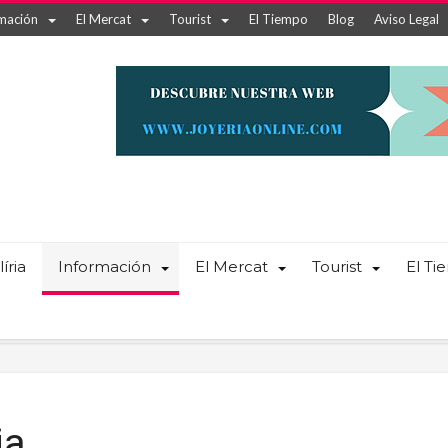
mación
El Mercat
Tourist
El Tiempo
Blog
Aviso Legal
íria
Información
El Mercat
Tourist
El T
ia