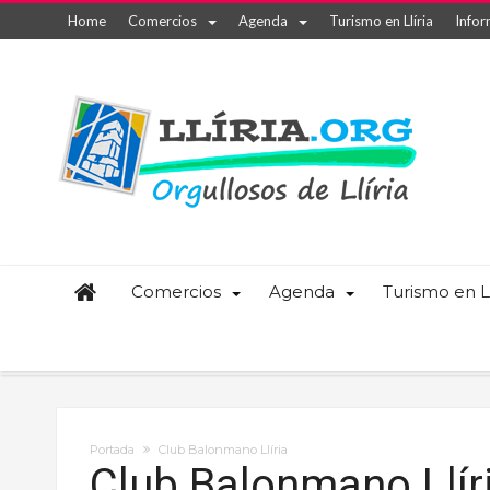
Home
Comercios
Agenda
Turismo en Llíria
Infor
Comercios
Agenda
Turismo en Ll
Portada
Club Balonmano Llíria
Club Balonmano Llír