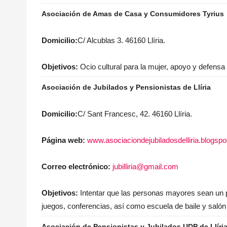
Asociación de Amas de Casa y Consumidores Tyrius
Domicilio:
C/ Alcublas 3. 46160 Llíria.
Objetivos:
Ocio cultural para la mujer, apoyo y defensa 
Asociación de Jubilados y Pensionistas de Llíria
Domicilio:
C/ Sant Francesc, 42. 46160 Llíria.
Página web:
www.asociaciondejubiladosdelliria.blogsp
Correo electrónico:
jubilliria@gmail.com
Objetivos:
Intentar que las personas mayores sean un po
juegos, conferencias, así como escuela de baile y salón
Asociación de Pensionistas y Jubilados UDP de Llíri