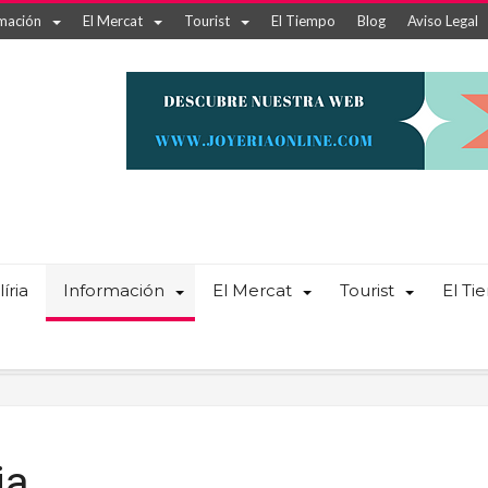
mación
El Mercat
Tourist
El Tiempo
Blog
Aviso Legal
íria
Información
El Mercat
Tourist
El T
ia