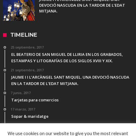
DEVOCIÓ NASCUDA EN LA TARDOR DE L’EDAT
MITJANA.
TIMELINE
25 septiembre, 2017
EL BEATERIO DE SAN MIGUEL DE LLIRIA EN LOS GRABADOS,
ESTAMPAS Y LITOGRAFÍAS DE LOS SIGLOS XVIII Y XIX.
21 septiembre, 2017
JAUME I I L’ARCÀNGEL SANT MIQUEL. UNA DEVOCIÓ NASCUDA
EN LA TARDOR DE L’EDAT MITJANA.
7 junio, 2017
Tarjetas para comercios
17 marzo, 2017
Sopar & maridatge
21 febrero, 2017
Menú Desgutación Segle XXI
We use cookies on our website to give you the most relevant