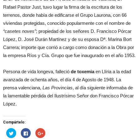
Rafael Pastor Just, tuvo lugar la firma de la escritura de los
terrenos, donde había de edificarse el Grupo Laurona, con 66
viviendas protegidas, conocido popularmente con el nombre de
“casetes noves”
; propiedad de los señores D. Francisco Pórcar
López, D. José Durán Martínez y de su esposa Dª. Marina Bort
Carrera; importe que corrió a cargo como donación a la Obra por
la empresa Ríos y Cía. Grupo que fue inaugurado en el año 1953.
Persona de vida longeva, falleció
de toxemia
en Llíria a la edad
avanzada de ochenta años, el día 4 de Agosto de 1948. La
prensa valenciana,
Las Provincias
, al día siguiente informaba de
la lamentable pérdida del Ilustrísimo Señor don Francisco Pórcar
López.
Compártelo:
H
H
H
a
a
a