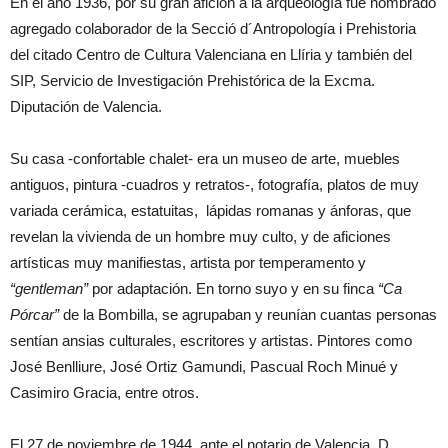
En el año 1936, por su gran afición a la arqueología fue nombrado
agregado colaborador de la Secció d´Antropología i Prehistoria
del citado Centro de Cultura Valenciana en Llíria y también del
SIP, Servicio de Investigación Prehistórica de la Excma.
Diputación de Valencia.
Su casa -confortable chalet- era un museo de arte, muebles
antiguos, pintura -cuadros y retratos-, fotografía, platos de muy
variada cerámica, estatuitas, lápidas romanas y ánforas, que
revelan la vivienda de un hombre muy culto, y de aficiones
artísticas muy manifiestas, artista por temperamento y
“gentleman”
por adaptación. En torno suyo y en su finca
“Ca
Pórcar”
de la Bombilla, se agrupaban y reunían cuantas personas
sentían ansias culturales, escritores y artistas. Pintores como
José Benlliure, José Ortiz Gamundi, Pascual Roch Minué y
Casimiro Gracia, entre otros.
El 27 de noviembre de 1944, ante el notario de Valencia, D.