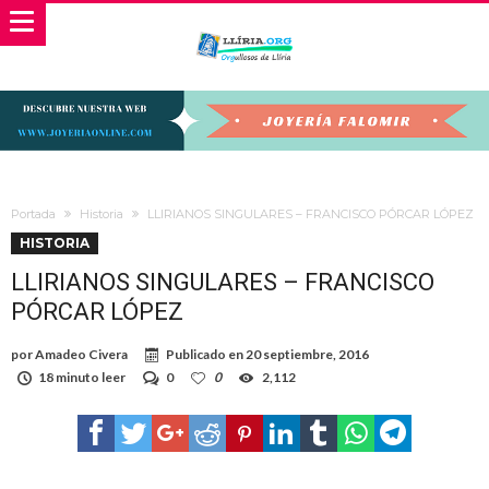
Portada
Historia
LLIRIANOS SINGULARES – FRANCISCO PÓRCAR LÓPEZ
HISTORIA
LLIRIANOS SINGULARES – FRANCISCO
PÓRCAR LÓPEZ
por
Amadeo Civera
Publicado en
20 septiembre, 2016
18 minuto leer
0
0
2,112