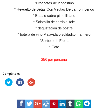
*Brochetas de langostino
* Revuelto de Setas Con Virutas De Jamon Iberico
* Bacalo sobre pisto lliriano
* Solomillo de cerdo al foie
* degustacion de postre
* botella de vino Malavida o soldadito marinero
*Sorbete de Fresa
* Cafe
25€ por persona
Compártelo:
H
H
H
a
a
a
z
z
z
c
c
c
l
l
l
i
i
i
c
c
c
p
p
p
a
a
a
r
r
r