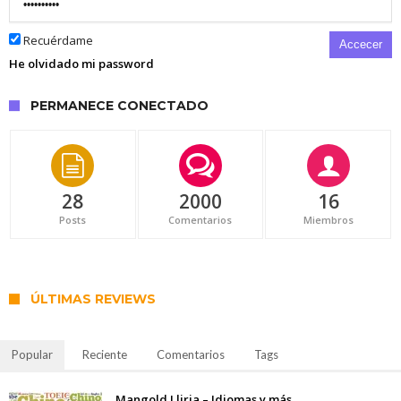
Recuérdame
Accecer
He olvidado mi password
PERMANECE CONECTADO
28
2000
16
Posts
Comentarios
Miembros
ÚLTIMAS REVIEWS
Popular
Reciente
Comentarios
Tags
Mangold Lliria – Idiomas y más