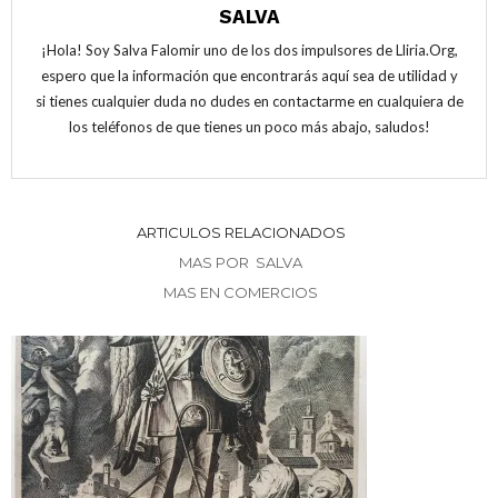
a
n
a
SALVA
n
a
n
u
n
u
e
u
e
¡Hola! Soy Salva Falomir uno de los dos impulsores de Lliria.Org,
v
e
v
a
v
a
espero que la información que encontrarás aquí sea de utilidad y
)
a
)
)
si tienes cualquier duda no dudes en contactarme en cualquiera de
los teléfonos de que tienes un poco más abajo, saludos!
ARTICULOS RELACIONADOS
MAS POR SALVA
MAS EN COMERCIOS