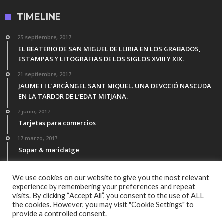
TIMELINE
25 septiembre, 2017
EL BEATERIO DE SAN MIGUEL DE LLIRIA EN LOS GRABADOS,
ESTAMPAS Y LITOGRAFÍAS DE LOS SIGLOS XVIII Y XIX.
21 septiembre, 2017
JAUME I I L’ARCÀNGEL SANT MIQUEL. UNA DEVOCIÓ NASCUDA
EN LA TARDOR DE L’EDAT MITJANA.
7 junio, 2017
Tarjetas para comercios
17 marzo, 2017
Sopar & maridatge
21 febrero, 2017
Menú Desgutación Segle XXI
We use cookies on our website to give you the most relevant
experience by remembering your preferences and repeat
visits. By clicking “Accept All”, you consent to the use of ALL
the cookies. However, you may visit "Cookie Settings" to
provide a controlled consent.