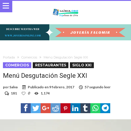
Portada
Comercios
Menú Desgutación Segle XXI
COMERCIOS
RESTAURANTES
SIGLO XXI
Menú Desgutación Segle XXI
por
Salva
Publicado en
9 febrero, 2017
57 segundo leer
181
0
1,174