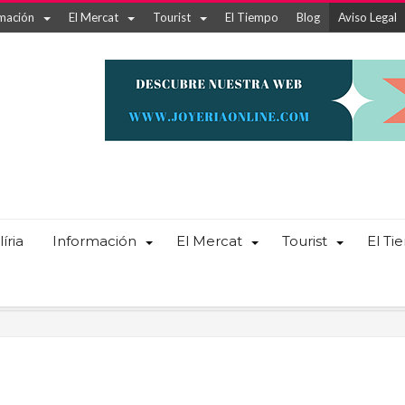
mación
El Mercat
Tourist
El Tiempo
Blog
Aviso Legal
íria
Información
El Mercat
Tourist
El T