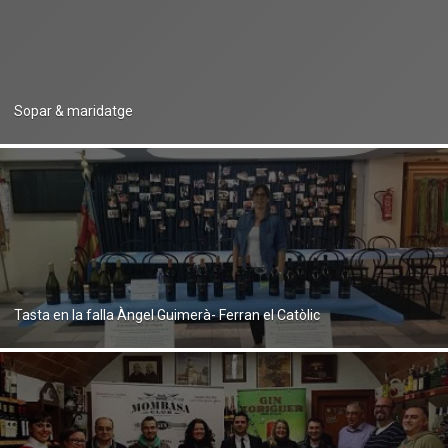
Sopar & maridatge
Tasta en la falla Àngel Guimerà- Ferran el Catòlic