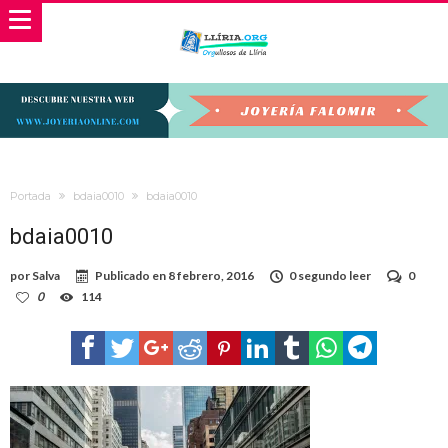
Portada
bdaia0010
bdaia0010
bdaia0010
por
Salva
Publicado en
8 febrero, 2016
0 segundo leer
0
0
114