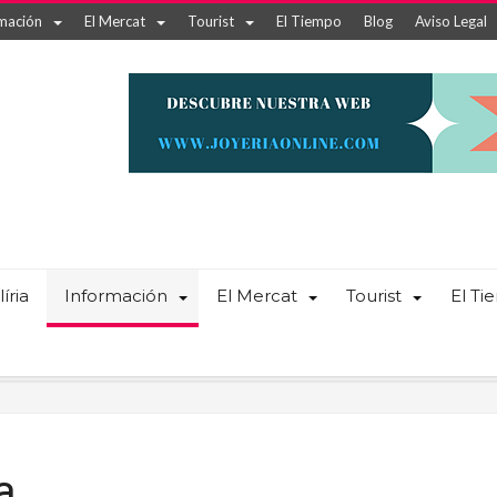
mación
El Mercat
Tourist
El Tiempo
Blog
Aviso Legal
íria
Información
El Mercat
Tourist
El T
a