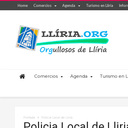
Home
Comercios
Agenda
Turismo en Llíria
Infor
Comercios
Agenda
Turismo en Ll
Portada
Policia Local de Lliria
Policia Local de Lliri