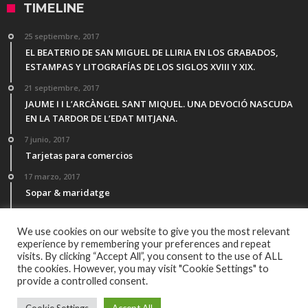
TIMELINE
25 septiembre, 2017
EL BEATERIO DE SAN MIGUEL DE LLIRIA EN LOS GRABADOS,
ESTAMPAS Y LITOGRAFÍAS DE LOS SIGLOS XVIII Y XIX.
21 septiembre, 2017
JAUME I I L’ARCÀNGEL SANT MIQUEL. UNA DEVOCIÓ NASCUDA
EN LA TARDOR DE L’EDAT MITJANA.
7 junio, 2017
Tarjetas para comercios
17 marzo, 2017
Sopar & maridatge
21 febrero, 2017
Menú Desgutación Segle XXI
We use cookies on our website to give you the most relevant
experience by remembering your preferences and repeat
visits. By clicking “Accept All”, you consent to the use of ALL
the cookies. However, you may visit "Cookie Settings" to
provide a controlled consent.
© Copyright 2016, Todos los derechos reservados por All Rights