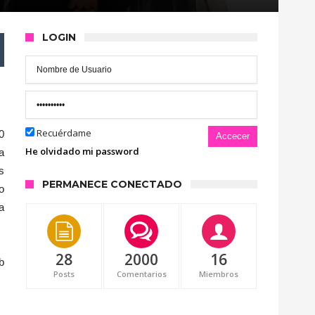
LOGIN
Recuérdame
0
Accecer
He olvidado mi password
a
s
PERMANECE CONECTADO
o
a
28
2000
16
b
Posts
Comentarios
Miembros