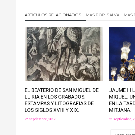
u
n
u
n
u
n
a
n
a
v
a
v
ARTICULOS RELACIONADOS
MAS POR SALVA
MAS 
e
v
e
n
e
n
t
n
t
a
t
a
n
a
n
a
n
a
n
a
n
u
n
u
e
u
e
v
e
v
a
v
a
)
a
)
)
EL BEATERIO DE SAN MIGUEL DE
JAUME I I
LLIRIA EN LOS GRABADOS,
MIQUEL. U
ESTAMPAS Y LITOGRAFÍAS DE
EN LA TAR
LOS SIGLOS XVIII Y XIX.
MITJANA.
25 septiembre, 2017
21 septiembre, 2
Descubre má