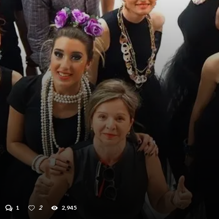
1
2
2,945