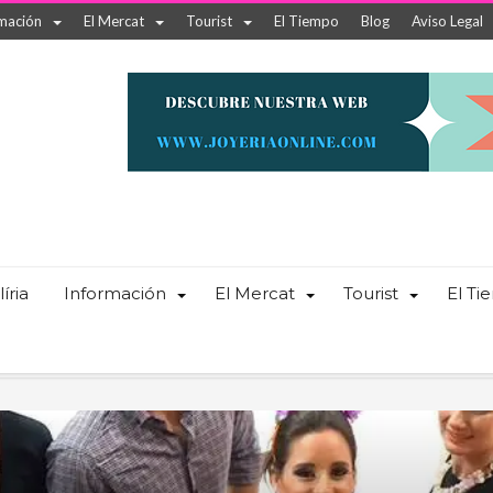
mación
El Mercat
Tourist
El Tiempo
Blog
Aviso Legal
íria
Información
El Mercat
Tourist
El T