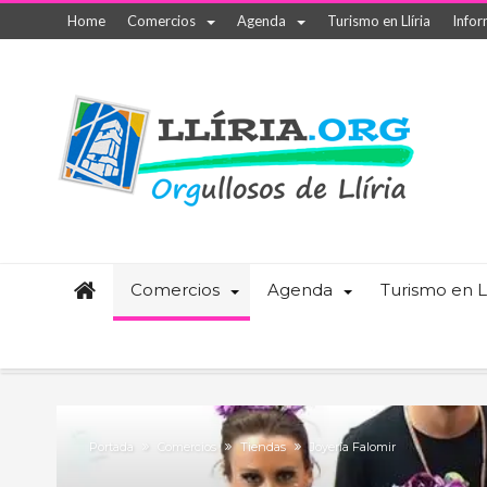
Home
Comercios
Agenda
Turismo en Llíria
Infor
Comercios
Agenda
Turismo en Ll
Portada
Comercios
Tiendas
Joyería Falomir