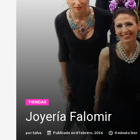
TIENDAS
Joyería Falomir
por
Salva
Publicado en
8 febrero, 2016
4 minuto leer