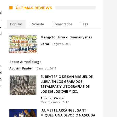
ÚLTIMAS REVIEWS
l
.
Popular
Reciente
Comentarios
Tags
y
u
Mangold Lliria – Idiomas y más
Salva
5 agosto, 2016
Sopar & maridatge
s
Agustín Faubel
17 marzo, 2017
l
EL BEATERIO DE SAN MIGUEL DE
a
LLIRIA EN LOS GRABADOS,
s
ESTAMPAS Y LITOGRAFÍAS DE
LOS SIGLOS XVIII Y XIX.
Amadeo Civera
25 septiembre, 2017
JAUME I I L’ARCÀNGEL SANT
MIQUEL. UNA DEVOCIÓ NASCUDA