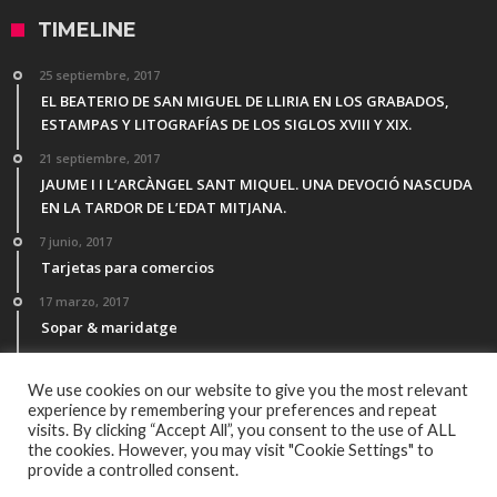
TIMELINE
25 septiembre, 2017
EL BEATERIO DE SAN MIGUEL DE LLIRIA EN LOS GRABADOS,
ESTAMPAS Y LITOGRAFÍAS DE LOS SIGLOS XVIII Y XIX.
21 septiembre, 2017
JAUME I I L’ARCÀNGEL SANT MIQUEL. UNA DEVOCIÓ NASCUDA
EN LA TARDOR DE L’EDAT MITJANA.
7 junio, 2017
Tarjetas para comercios
17 marzo, 2017
Sopar & maridatge
21 febrero, 2017
Menú Desgutación Segle XXI
We use cookies on our website to give you the most relevant
experience by remembering your preferences and repeat
visits. By clicking “Accept All”, you consent to the use of ALL
the cookies. However, you may visit "Cookie Settings" to
provide a controlled consent.
© Copyright 2016, Todos los derechos reservados por All Rights