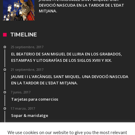
DEVOCIÓ NASCUDA EN LA TARDOR DE L’EDAT
MITJANA.
TIMELINE
25 septiembre, 2017
EL BEATERIO DE SAN MIGUEL DE LLIRIA EN LOS GRABADOS,
ESTAMPAS Y LITOGRAFÍAS DE LOS SIGLOS XVIII Y XIX.
21 septiembre, 2017
JAUME I I L’ARCÀNGEL SANT MIQUEL. UNA DEVOCIÓ NASCUDA
EN LA TARDOR DE L’EDAT MITJANA.
7 junio, 2017
Tarjetas para comercios
17 marzo, 2017
Sopar & maridatge
21 febrero, 2017
Menú Desgutación Segle XXI
We use cookies on our website to give you the most relevant