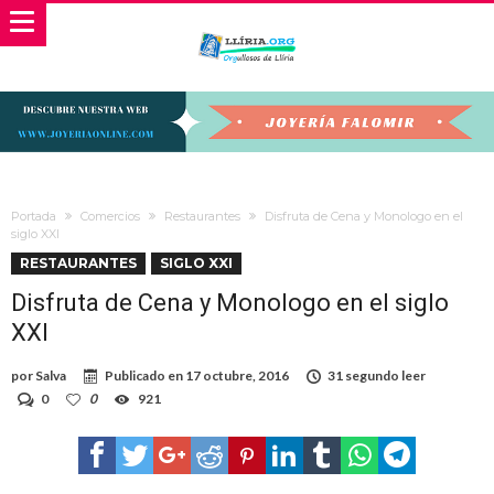
Portada
Comercios
Restaurantes
Disfruta de Cena y Monologo en el
siglo XXI
RESTAURANTES
SIGLO XXI
Disfruta de Cena y Monologo en el siglo
XXI
por
Salva
Publicado en
17 octubre, 2016
31 segundo leer
0
0
921