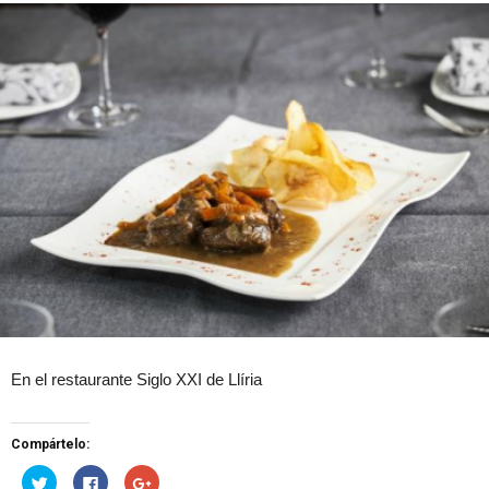
En el restaurante Siglo XXI de Llíria
Compártelo:
H
H
H