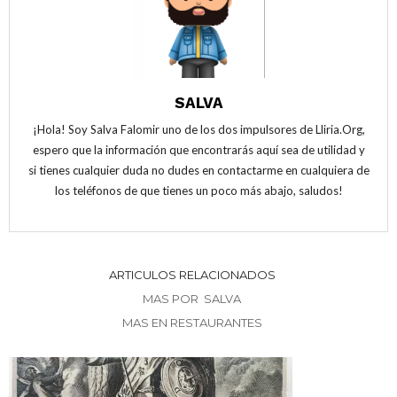
n
u
n
a
n
a
v
a
v
e
v
e
n
e
n
t
n
t
a
t
a
n
a
n
a
n
a
SALVA
n
a
n
u
n
u
e
u
e
¡Hola! Soy Salva Falomir uno de los dos impulsores de Lliria.Org,
v
e
v
a
v
a
espero que la información que encontrarás aquí sea de utilidad y
)
a
)
)
si tienes cualquier duda no dudes en contactarme en cualquiera de
los teléfonos de que tienes un poco más abajo, saludos!
ARTICULOS RELACIONADOS
MAS POR SALVA
MAS EN RESTAURANTES