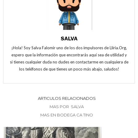
a
n
a
v
a
v
e
v
e
n
e
n
t
n
t
a
t
a
n
a
n
a
n
a
n
a
n
u
n
u
SALVA
e
u
e
v
e
v
a
v
a
¡Hola! Soy Salva Falomir uno de los dos impulsores de Lliria.Org,
)
a
)
espero que la información que encontrarás aquí sea de utilidad y
)
si tienes cualquier duda no dudes en contactarme en cualquiera de
los teléfonos de que tienes un poco más abajo, saludos!
ARTICULOS RELACIONADOS
MAS POR SALVA
MAS EN BODEGA CA TINO