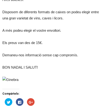
Disposem de diferents formats de caixes on podeu elegir entre
una gran varietat de vins, caves i licors.
A més podeu elegir el vostre envoltori.
Els preus van des de 15€.
Demaneu-nos informació sense cap compromís.
BON NADAL I SALUT!
Compártelo:
H
H
H
a
a
a