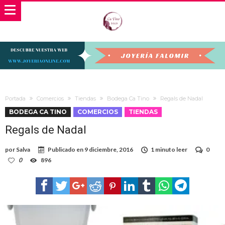
Portada
Comercios
Tiendas
Bodega Ca Tino
Regals de Nadal
BODEGA CA TINO
COMERCIOS
TIENDAS
Regals de Nadal
por
Salva
Publicado en
9 diciembre, 2016
1 minuto leer
0
0
896