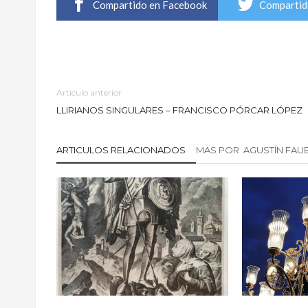
a
a
a
Compartido en Facebook
Compartid
r
r
r
a
a
a
c
c
c
o
o
o
m
m
m
p
p
p
a
a
a
r
r
r
t
t
t
i
i
i
r
r
r
Articulo anterior
e
e
e
n
n
n
LLIRIANOS SINGULARES – FRANCISCO PÓRCAR LÓPEZ
T
F
G
w
a
o
i
c
o
t
e
g
t
b
l
ARTICULOS RELACIONADOS
MAS POR AGUSTÍN FAU
e
o
e
r
o
+
(
k
(
S
(
S
e
S
e
a
e
a
b
a
b
r
b
r
e
r
e
e
e
e
n
e
n
u
n
u
n
u
n
a
n
a
v
a
v
e
v
e
n
e
n
t
n
t
a
t
a