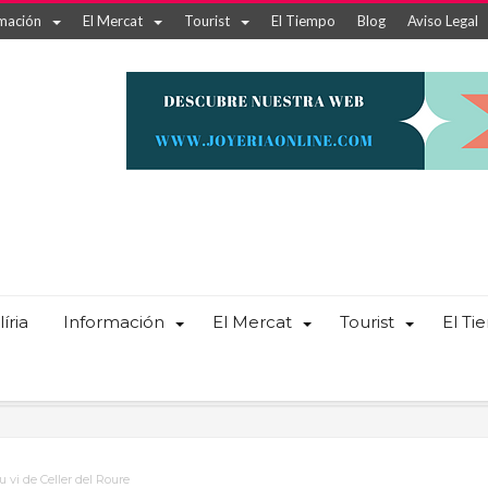
mación
El Mercat
Tourist
El Tiempo
Blog
Aviso Legal
íria
Información
El Mercat
Tourist
El T
u vi de Celler del Roure