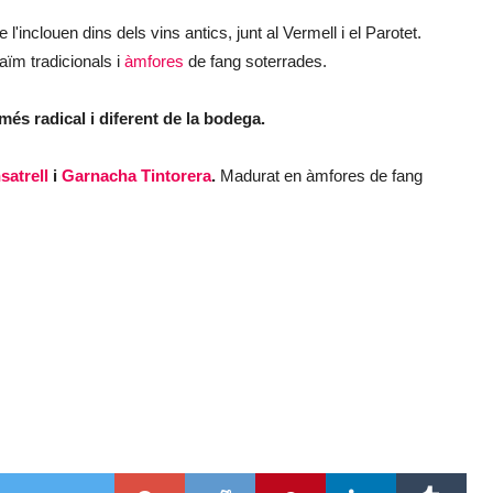
l'inclouen dins dels vins antics, junt al Vermell i el Parotet.
aïm tradicionals i
àmfores
de fang soterrades.
més radical i diferent de la bodega.
atrell
i
Garnacha Tintorera
.
Madurat en àmfores de fang