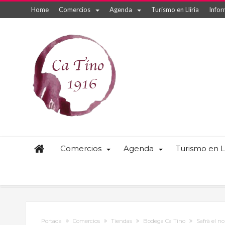
Home
Comercios
Agenda
Turismo en Llíria
Infor
Comercios
Agenda
Turismo en Ll
Portada
Comercios
Tiendas
Bodega Ca Tino
Safrà el no