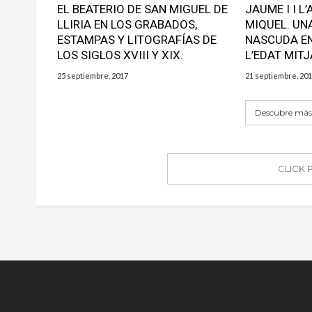
n
a
n
EL BEATERIO DE SAN MIGUEL DE
JAUME I I L
a
n
a
LLIRIA EN LOS GRABADOS,
MIQUEL. UN
n
a
n
u
n
u
ESTAMPAS Y LITOGRAFÍAS DE
NASCUDA EN
e
u
e
v
e
v
LOS SIGLOS XVIII Y XIX.
L’EDAT MITJ
a
v
a
)
a
)
)
25 septiembre, 2017
21 septiembre, 20
Descubre más 
CLICK