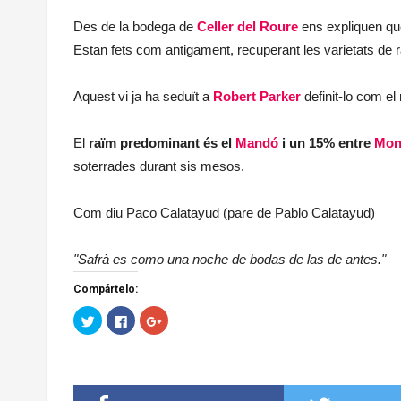
Des de la bodega de
Celler del Roure
ens expliquen que 
Estan fets com antigament, recuperant les varietats de r
Aquest vi ja ha seduït a
Robert Parker
definit-lo com el
El
raïm predominant és el
Mandó
i un 15% entre
Mons
soterrades durant sis mesos.
Com diu Paco Calatayud (pare de Pablo Calatayud)
"Safrà es como una noche de bodas de las de antes."
Compártelo:
H
H
H
a
a
a
z
z
z
c
c
c
l
l
l
i
i
i
c
c
c
p
p
p