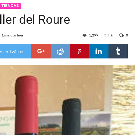
TIENDAS
ller del Roure
1 minuto leer
1,299
0
0
o en Twitter