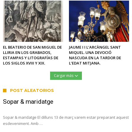
EL BEATERIO DE SAN MIGUEL DE
JAUME I I L’ARCÀNGEL SANT
LLIRIA EN LOS GRABADOS,
MIQUEL. UNA DEVOCIÓ
ESTAMPAS Y LITOGRAFÍAS DE
NASCUDA EN LA TARDOR DE
LOS SIGLOS XVIII Y XIX.
L’EDAT MITJANA.
Cargar más
POST ALEATORIOS
Sopar & maridatge
Sopar & maridatge El dilluns 13 de març varem estar preparant aquest
esdeveniment. Amb …