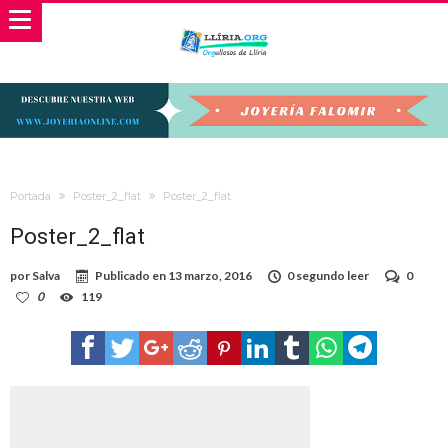
Portada
Poster_2_flat
Poster_2_flat
Poster_2_flat
por
Salva
Publicado en
13 marzo, 2016
0 segundo leer
0
0
119