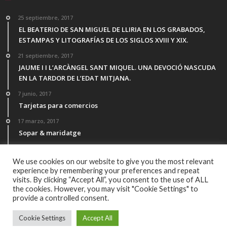
25 septiembre, 2017
EL BEATERIO DE SAN MIGUEL DE LLIRIA EN LOS GRABADOS,
ESTAMPAS Y LITOGRAFÍAS DE LOS SIGLOS XVIII Y XIX.
21 septiembre, 2017
JAUME I I L’ARCÀNGEL SANT MIQUEL. UNA DEVOCIÓ NASCUDA
EN LA TARDOR DE L’EDAT MITJANA.
7 junio, 2017
Tarjetas para comercios
17 marzo, 2017
Sopar & maridatge
21 febrero, 2017
Menú Desgutación Segle XXI
We use cookies on our website to give you the most relevant
experience by remembering your preferences and repeat
visits. By clicking “Accept All”, you consent to the use of ALL
the cookies. However, you may visit "Cookie Settings" to
provide a controlled consent.
© Copyright 2016, Todos los derechos reservados por All Rights
Cookie Settings
Accept All
Reserved Powered by
La Barrica Marketing