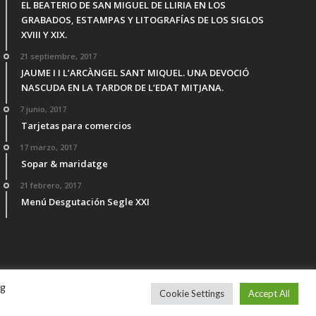
EL BEATERIO DE SAN MIGUEL DE LLIRIA EN LOS
GRABADOS, ESTAMPAS Y LITOGRAFÍAS DE LOS SIGLOS
XVIII Y XIX.
21 septiembre, 2017
JAUME I I L’ARCÀNGEL SANT MIQUEL. UNA DEVOCIÓ
NASCUDA EN LA TARDOR DE L’EDAT MITJANA.
7 junio, 2017
Tarjetas para comercios
17 marzo, 2017
Sopar & maridatge
21 febrero, 2017
Menú Desgutación Segle XXI
ng
Cookie Settings
Accept All