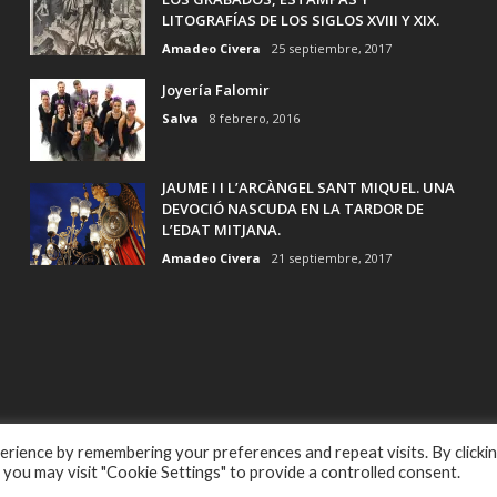
LITOGRAFÍAS DE LOS SIGLOS XVIII Y XIX.
Amadeo Civera
25 septiembre, 2017
Joyería Falomir
Salva
8 febrero, 2016
JAUME I I L’ARCÀNGEL SANT MIQUEL. UNA
DEVOCIÓ NASCUDA EN LA TARDOR DE
L’EDAT MITJANA.
Amadeo Civera
21 septiembre, 2017
rience by remembering your preferences and repeat visits. By clicki
 you may visit "Cookie Settings" to provide a controlled consent.
Reserved Powered by
La Barrica Marketing