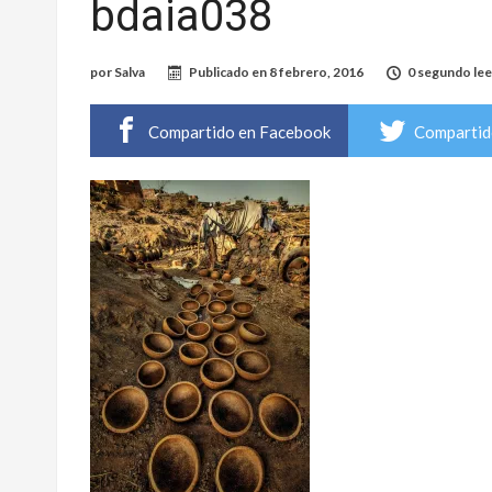
bdaia038
por
Salva
Publicado en
8 febrero, 2016
0 segundo lee
Compartido en Facebook
Compartid