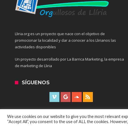
Lliria.org es un proyecto que nace con el objetivo de
promocionar la localidad y dar a conocer a los Llirianos las
actividades disponibles
Un proyecto desarrollado por La Barrica Marketing, la empresa
de marketing de Lliria
SÍGUENOS
We use cookies on our website to give you the most relevant expe
“Accept All”, you consent to the use of ALL the cookies. However,
© Copyright 2016, Todos los derechos reservados por All Rights 