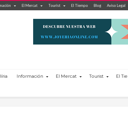
mación
El Mercat
Tourist
El Tiempo
Blog
Aviso Legal
íria
Información
El Mercat
Tourist
El T