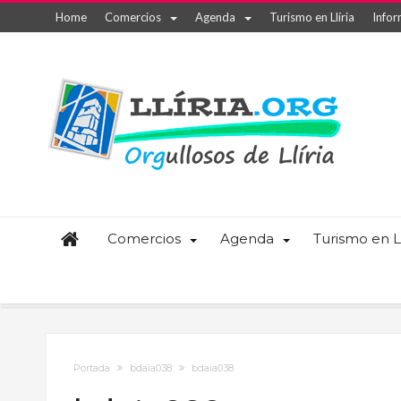
Home
Comercios
Agenda
Turismo en Llíria
Infor
Comercios
Agenda
Turismo en Ll
Portada
bdaia038
bdaia038