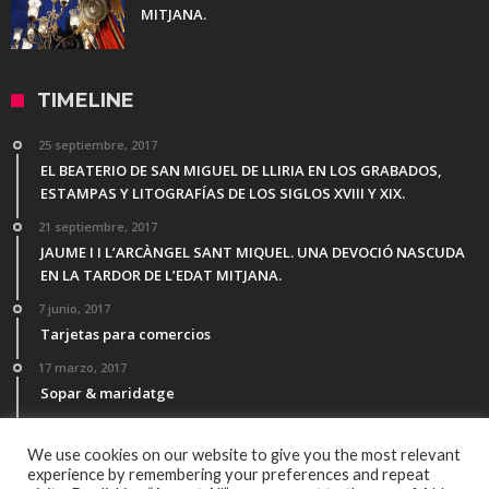
MITJANA.
TIMELINE
25 septiembre, 2017
EL BEATERIO DE SAN MIGUEL DE LLIRIA EN LOS GRABADOS,
ESTAMPAS Y LITOGRAFÍAS DE LOS SIGLOS XVIII Y XIX.
21 septiembre, 2017
JAUME I I L’ARCÀNGEL SANT MIQUEL. UNA DEVOCIÓ NASCUDA
EN LA TARDOR DE L’EDAT MITJANA.
7 junio, 2017
Tarjetas para comercios
17 marzo, 2017
Sopar & maridatge
21 febrero, 2017
Menú Desgutación Segle XXI
We use cookies on our website to give you the most relevant
experience by remembering your preferences and repeat