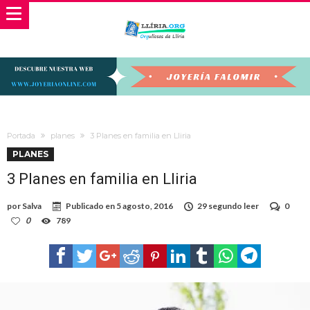
Portada
planes
3 Planes en familia en Lliria
PLANES
3 Planes en familia en Lliria
por
Salva
Publicado en
5 agosto, 2016
29 segundo leer
0
0
789