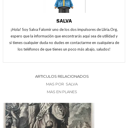
e
v
e
n
e
n
t
n
t
a
t
a
n
a
n
a
n
a
SALVA
n
a
n
u
n
u
e
u
e
¡Hola! Soy Salva Falomir uno de los dos impulsores de Lliria.Org,
v
e
v
a
v
a
espero que la información que encontrarás aquí sea de utilidad y
)
a
)
)
si tienes cualquier duda no dudes en contactarme en cualquiera de
los teléfonos de que tienes un poco más abajo, saludos!
ARTICULOS RELACIONADOS
MAS POR SALVA
MAS EN PLANES