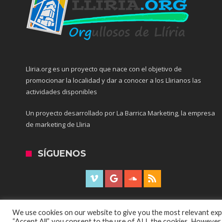
Lliria.org es un proyecto que nace con el objetivo de
promocionar la localidad y dar a conocer a los Llirianos las
actividades disponibles
Un proyecto desarrollado por La Barrica Marketing, la empresa
de marketing de Lliria
SÍGUENOS
We use cookies on our website to give you the most relevant expe
“Accept All”, you consent to the use of ALL the cookies. However,