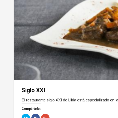
Siglo XXI
El restaurante siglo XXI de Lliria está especializado en 
Compártelo:
H
H
H