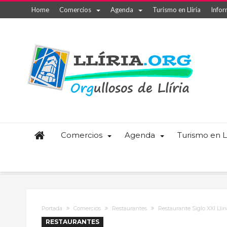
Home
Comercios
Agenda
Turismo en Llíria
Infor
Comercios
Agenda
Turismo en Ll
Portada
Comercios
Restaurantes
Restaurante Siglo XXI Lliri
RESTAURANTES