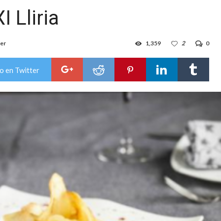
 Lliria
eer
1,359
2
0
o en Twitter