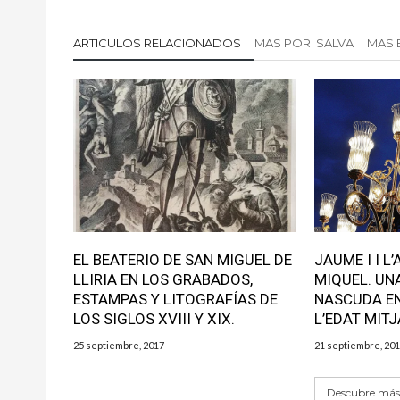
u
n
u
n
u
n
a
n
a
v
a
v
ARTICULOS RELACIONADOS
MAS POR SALVA
MAS 
e
v
e
n
e
n
t
n
t
a
t
a
n
a
n
a
n
a
n
a
n
u
n
u
e
u
e
v
e
v
a
v
a
)
a
)
)
EL BEATERIO DE SAN MIGUEL DE
JAUME I I L
LLIRIA EN LOS GRABADOS,
MIQUEL. UN
ESTAMPAS Y LITOGRAFÍAS DE
NASCUDA EN
LOS SIGLOS XVIII Y XIX.
L’EDAT MITJ
25 septiembre, 2017
21 septiembre, 20
Descubre más 