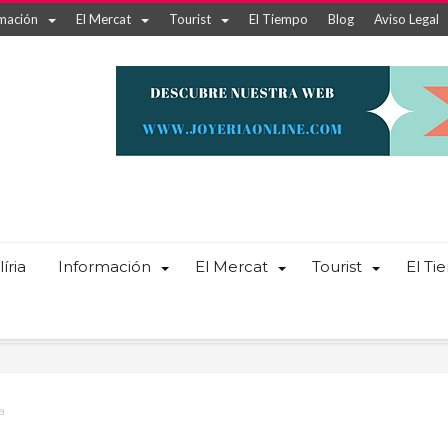
mación
El Mercat
Tourist
El Tiempo
Blog
Aviso Legal
íria
Información
El Mercat
Tourist
El T
a