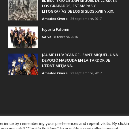
EL BEATERIO DE SAN MIGUEL DE LLIRIA EN
LOS GRABADOS, ESTAMPAS Y
LITOGRAFÍAS DE LOS SIGLOS XVIII Y XIX.
Amadeo Civera
25 septiembre, 2017
Joyería Falomir
Salva
8 febrero, 2016
JAUME I I L’ARCÀNGEL SANT MIQUEL. UNA
DEVOCIÓ NASCUDA EN LA TARDOR DE
L’EDAT MITJANA.
Amadeo Civera
21 septiembre, 2017
rience by remembering your preferences and repeat visits. By clicki
 you may visit "Cookie Settings" to provide a controlled consent.