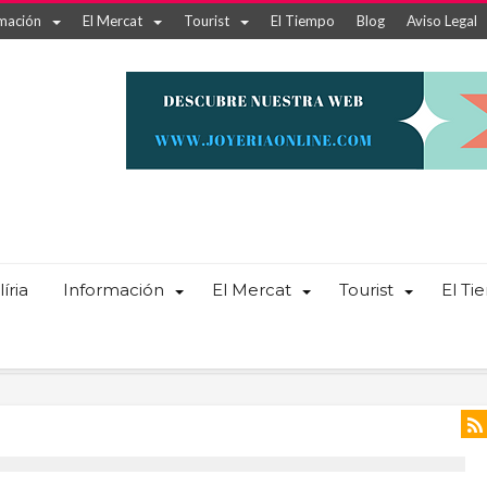
mación
El Mercat
Tourist
El Tiempo
Blog
Aviso Legal
íria
Información
El Mercat
Tourist
El T