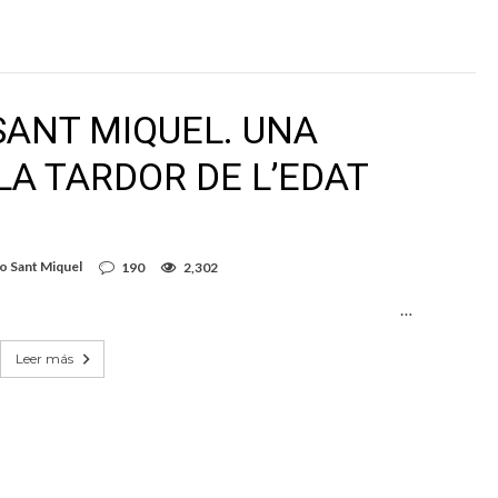
 SANT MIQUEL. UNA
A TARDOR DE L’EDAT
o Sant Miquel
190
2,302
…
Leer más