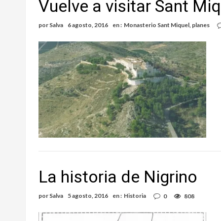
Vuelve a visitar Sant Mi
por
Salva
6 agosto, 2016
en :
Monasterio Sant Miquel
,
planes
La historia de Nigrino
por
Salva
5 agosto, 2016
en :
Historia
0
808