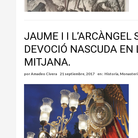
JAUME I I L’ARCÀNGEL
DEVOCIÓ NASCUDA EN L
MITJANA.
por
Amadeo Civera
21 septiembre, 2017
en :
Historia
,
Monasteri