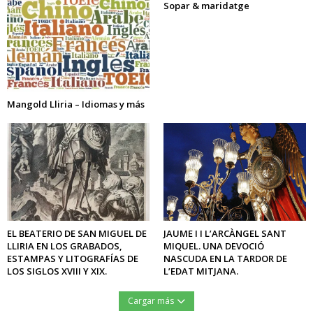
Sopar & maridatge
Mangold Lliria – Idiomas y más
EL BEATERIO DE SAN MIGUEL DE
JAUME I I L’ARCÀNGEL SANT
LLIRIA EN LOS GRABADOS,
MIQUEL. UNA DEVOCIÓ
ESTAMPAS Y LITOGRAFÍAS DE
NASCUDA EN LA TARDOR DE
LOS SIGLOS XVIII Y XIX.
L’EDAT MITJANA.
Cargar más