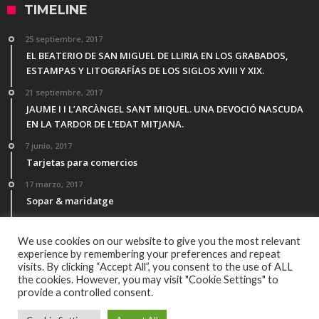
TIMELINE
25 septiembre, 2017
EL BEATERIO DE SAN MIGUEL DE LLIRIA EN LOS GRABADOS,
ESTAMPAS Y LITOGRAFÍAS DE LOS SIGLOS XVIII Y XIX.
21 septiembre, 2017
JAUME I I L’ARCÀNGEL SANT MIQUEL. UNA DEVOCIÓ NASCUDA
EN LA TARDOR DE L’EDAT MITJANA.
7 junio, 2017
Tarjetas para comercios
17 marzo, 2017
Sopar & maridatge
21 febrero, 2017
Menú Desgutación Segle XXI
We use cookies on our website to give you the most relevant
experience by remembering your preferences and repeat
visits. By clicking “Accept All”, you consent to the use of ALL
the cookies. However, you may visit "Cookie Settings" to
provide a controlled consent.
© Copyright 2016, Todos los derechos reservados por All Rights