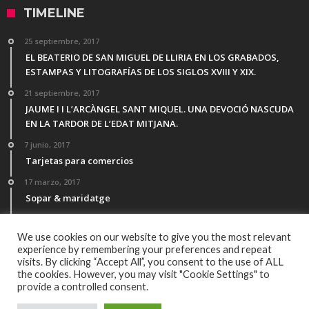
TIMELINE
25 septiembre, 2017
EL BEATERIO DE SAN MIGUEL DE LLIRIA EN LOS GRABADOS,
ESTAMPAS Y LITOGRAFÍAS DE LOS SIGLOS XVIII Y XIX.
21 septiembre, 2017
JAUME I I L’ARCÀNGEL SANT MIQUEL. UNA DEVOCIÓ NASCUDA
EN LA TARDOR DE L’EDAT MITJANA.
7 junio, 2017
Tarjetas para comercios
17 marzo, 2017
Sopar & maridatge
21 febrero, 2017
Menú Desgutación Segle XXI
We use cookies on our website to give you the most relevant
experience by remembering your preferences and repeat
visits. By clicking “Accept All”, you consent to the use of ALL
the cookies. However, you may visit "Cookie Settings" to
provide a controlled consent.
© Copyright 2016, Todos los derechos reservados por All Rights