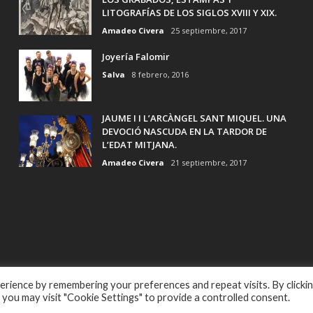
LITOGRAFÍAS DE LOS SIGLOS XVIII Y XIX.
Amadeo Civera
25 septiembre, 2017
Joyería Falomir
Salva
8 febrero, 2016
JAUME I I L’ARCÀNGEL SANT MIQUEL. UNA
DEVOCIÓ NASCUDA EN LA TARDOR DE
L’EDAT MITJANA.
Amadeo Civera
21 septiembre, 2017
rience by remembering your preferences and repeat visits. By clicki
 you may visit "Cookie Settings" to provide a controlled consent.
Reserved Powered by
La Barrica Marketing