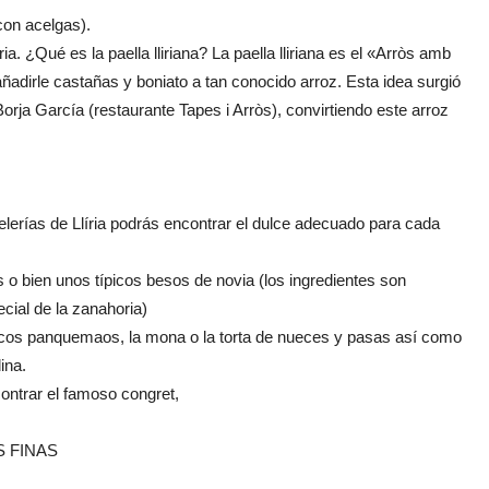
n acelgas).
. ¿Qué es la paella lliriana? La paella lliriana es el «Arròs amb
 añadirle castañas y boniato a tan conocido arroz. Esta idea surgió
rja García (restaurante Tapes i Arròs), convirtiendo este arroz
elerías de Llíria podrás encontrar el dulce adecuado para cada
 bien unos típicos besos de novia (los ingredientes son
cial de la zanahoria)
icos panquemaos, la mona o la torta de nueces y pasas así como
ina.
ntrar el famoso congret,
S FINAS