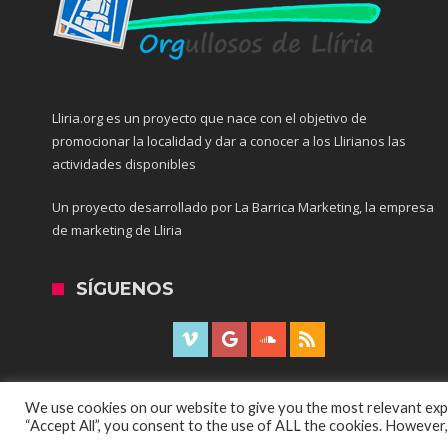
Lliria.org es un proyecto que nace con el objetivo de
promocionar la localidad y dar a conocer a los Llirianos las
actividades disponibles
Un proyecto desarrollado por La Barrica Marketing, la empresa
de marketing de Lliria
SÍGUENOS
We use cookies on our website to give you the most relevant expe
“Accept All”, you consent to the use of ALL the cookies. However,
© Copyright 2016, Todos los derechos reservados por All Rights 