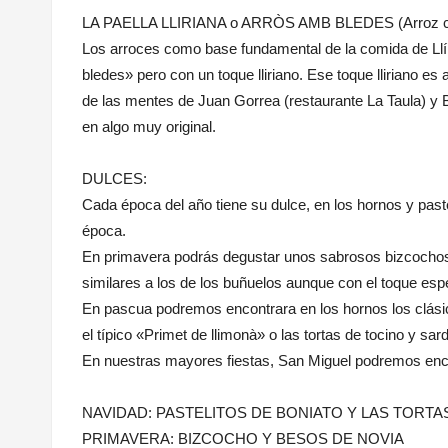
LA PAELLA LLIRIANA o ARRÒS AMB BLEDES (Arroz co
Los arroces como base fundamental de la comida de Llíria
bledes» pero con un toque lliriano. Ese toque lliriano es
de las mentes de Juan Gorrea (restaurante La Taula) y Bo
en algo muy original.
DULCES:
Cada época del año tiene su dulce, en los hornos y past
época.
En primavera podrás degustar unos sabrosos bizcochos o
similares a los de los buñuelos aunque con el toque espe
En pascua podremos encontrara en los hornos los clás
el típico «Primet de llimonà» o las tortas de tocino y sard
En nuestras mayores fiestas, San Miguel podremos enco
NAVIDAD: PASTELITOS DE BONIATO Y LAS TORTA
PRIMAVERA: BIZCOCHO Y BESOS DE NOVIA