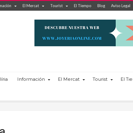
mación
El Mercat
Tourist
El Tiempo
Blog
Aviso Legal
íria
Información
El Mercat
Tourist
El T
ia