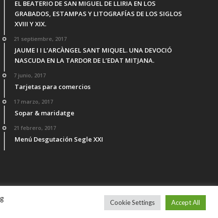
EL BEATERIO DE SAN MIGUEL DE LLIRIA EN LOS
GRABADOS, ESTAMPAS Y LITOGRAFÍAS DE LOS SIGLOS
XVIII Y XIX.
21 septiembre, 2017
JAUME I I L’ARCÀNGEL SANT MIQUEL. UNA DEVOCIÓ
NASCUDA EN LA TARDOR DE L’EDAT MITJANA.
7 junio, 2017
Tarjetas para comercios
17 marzo, 2017
Sopar & maridatge
21 febrero, 2017
Menú Desgutación Segle XXI
ng
Cookie Settings
Accept All