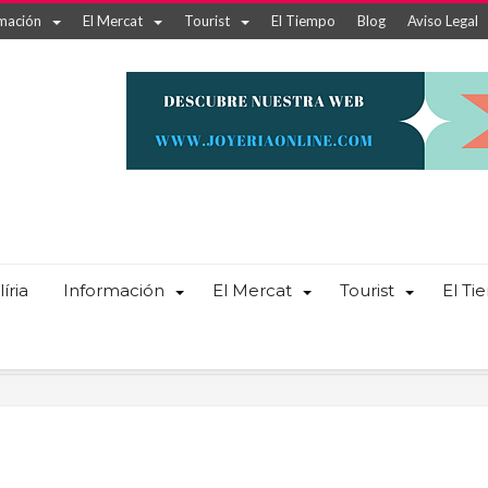
mación
El Mercat
Tourist
El Tiempo
Blog
Aviso Legal
íria
Información
El Mercat
Tourist
El T
a