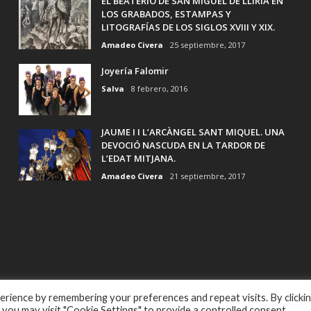
EL BEATERIO DE SAN MIGUEL DE LLIRIA EN
LOS GRABADOS, ESTAMPAS Y
LITOGRAFÍAS DE LOS SIGLOS XVIII Y XIX.
Amadeo Civera
25 septiembre, 2017
Joyería Falomir
Salva
8 febrero, 2016
JAUME I I L’ARCÀNGEL SANT MIQUEL. UNA
DEVOCIÓ NASCUDA EN LA TARDOR DE
L’EDAT MITJANA.
Amadeo Civera
21 septiembre, 2017
rience by remembering your preferences and repeat visits. By clicki
 you may visit "Cookie Settings" to provide a controlled consent.