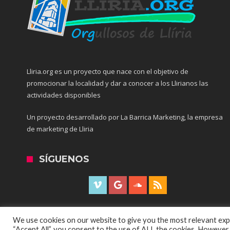
Lliria.org es un proyecto que nace con el objetivo de
promocionar la localidad y dar a conocer a los Llirianos las
actividades disponibles
Un proyecto desarrollado por La Barrica Marketing, la empresa
de marketing de Lliria
SÍGUENOS
We use cookies on our website to give you the most relevant expe
“Accept All”, you consent to the use of ALL the cookies. However,