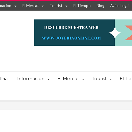
mación
El Mercat
Tourist
El Tiempo
Blog
Aviso Legal
íria
Información
El Mercat
Tourist
El T