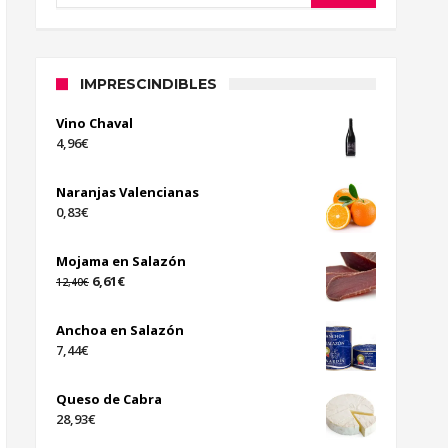
IMPRESCINDIBLES
Vino Chaval
4,96
€
Naranjas Valencianas
0,83
€
Mojama en Salazón
6,61
€
12,40
€
Anchoa en Salazón
7,44
€
Queso de Cabra
28,93
€