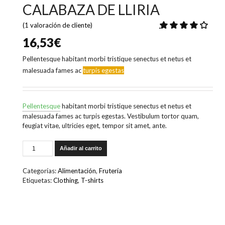
CALABAZA DE LLIRIA
4.00
de
basado en
puntuación de los
(
1
valoración de cliente)
16,53
€
Pellentesque habitant morbi tristique senectus et netus et
malesuada fames ac
turpis egestas
Pellentesque
habitant morbi tristique senectus et netus et
malesuada fames ac turpis egestas. Vestibulum tortor quam,
feugiat vitae, ultricies eget, tempor sit amet, ante.
Añadir al carrito
Categorías:
Alimentación
,
Frutería
Etiquetas:
Clothing
,
T-shirts