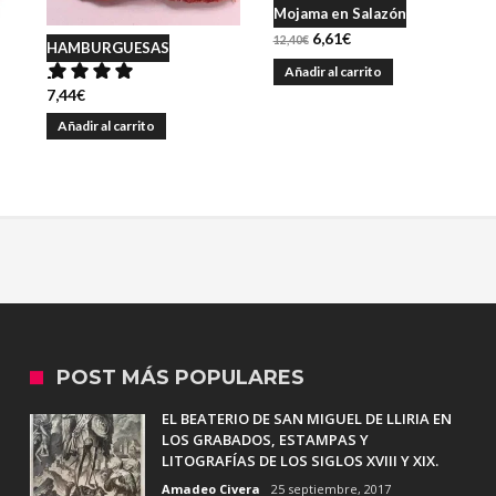
Mojama en Salazón
6,61
€
12,40
€
HAMBURGUESAS
4.00
Añadir al carrito
sobre 5
7,44
€
Añadir al carrito
POST MÁS POPULARES
EL BEATERIO DE SAN MIGUEL DE LLIRIA EN
LOS GRABADOS, ESTAMPAS Y
LITOGRAFÍAS DE LOS SIGLOS XVIII Y XIX.
Amadeo Civera
25 septiembre, 2017