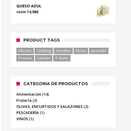
QUESO AZUL
14,88
€
16,53
€
PRODUCT TAGS
Albums
Clothing
Hoodies
Music
pescado
Posters
salmón
T-shirts
CATEGORIA DE PRODUCTOS
Alimentación
(14)
Frutería
(3)
OLIVAS, ENCURTIDOS Y SALAZONES
(2)
PESCADERÍA
(1)
VINOS
(1)