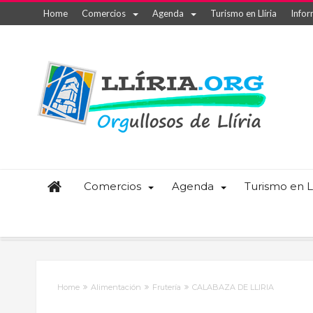
Home
Comercios
Agenda
Turismo en Llíria
Infor
Comercios
Agenda
Turismo en Ll
Home
Alimentación
Frutería
CALABAZA DE LLIRIA