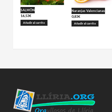
SALMÓN
Naranjas Valencianas
16,53
€
0,83
€
Añadir al carrito
Añadir al carrito