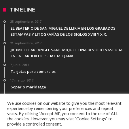
TIMELINE
25 septiembre, 2017
EL BEATERIO DE SAN MIGUEL DE LLIRIA EN LOS GRABADOS,
ESTAMPAS Y LITOGRAFÍAS DE LOS SIGLOS XVIII Y XIX.
21 septiembre, 2017
JAUME I I L’ARCÀNGEL SANT MIQUEL. UNA DEVOCIÓ NASCUDA
EN LA TARDOR DE L’EDAT MITJANA.
7 junio, 2017
Tarjetas para comercios
17 marzo, 2017
Sopar & maridatge
21 febrero, 2017
Menú Desgutación Segle XXI
We use cookies on our website to give you the most relevant
experience by remembering your preferences and repeat
visits. By clicking “Accept All”, you consent to the use of ALL
the cookies. However, you may visit "Cookie Settings" to
provide a controlled consent.