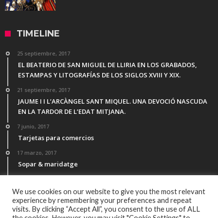
TIMELINE
25 septiembre, 2017
EL BEATERIO DE SAN MIGUEL DE LLIRIA EN LOS GRABADOS,
ESTAMPAS Y LITOGRAFÍAS DE LOS SIGLOS XVIII Y XIX.
21 septiembre, 2017
JAUME I I L’ARCÀNGEL SANT MIQUEL. UNA DEVOCIÓ NASCUDA
EN LA TARDOR DE L’EDAT MITJANA.
7 junio, 2017
Tarjetas para comercios
17 marzo, 2017
Sopar & maridatge
21 febrero, 2017
Menú Desgutación Segle XXI
We use cookies on our website to give you the most relevant
experience by remembering your preferences and repeat
visits. By clicking “Accept All”, you consent to the use of ALL
the cookies. However, you may visit "Cookie Settings" to