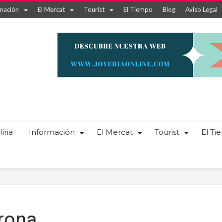
mación
El Mercat
Tourist
El Tiempo
Blog
Aviso Legal
íria
Información
El Mercat
Tourist
El T
rona