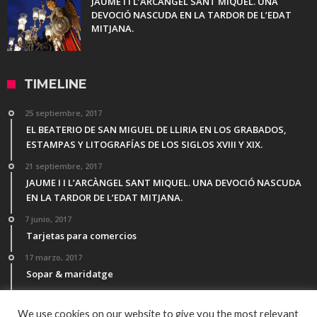
JAUME I I L’ARCÀNGEL SANT MIQUEL. UNA
DEVOCIÓ NASCUDA EN LA TARDOR DE L’EDAT
MITJANA.
TIMELINE
25 septiembre, 2017
EL BEATERIO DE SAN MIGUEL DE LLIRIA EN LOS GRABADOS,
ESTAMPAS Y LITOGRAFÍAS DE LOS SIGLOS XVIII Y XIX.
21 septiembre, 2017
JAUME I I L’ARCÀNGEL SANT MIQUEL. UNA DEVOCIÓ NASCUDA
EN LA TARDOR DE L’EDAT MITJANA.
7 junio, 2017
Tarjetas para comercios
17 marzo, 2017
Sopar & maridatge
21 febrero, 2017
Menú Desgutación Segle XXI
We use cookies on our website to give you the most relevant