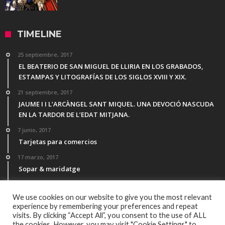
TIMELINE
25 septiembre, 2017
EL BEATERIO DE SAN MIGUEL DE LLIRIA EN LOS GRABADOS,
ESTAMPAS Y LITOGRAFÍAS DE LOS SIGLOS XVIII Y XIX.
21 septiembre, 2017
JAUME I I L’ARCÀNGEL SANT MIQUEL. UNA DEVOCIÓ NASCUDA
EN LA TARDOR DE L’EDAT MITJANA.
7 junio, 2017
Tarjetas para comercios
17 marzo, 2017
Sopar & maridatge
21 febrero, 2017
Menú Desgutación Segle XXI
We use cookies on our website to give you the most relevant
experience by remembering your preferences and repeat
visits. By clicking “Accept All”, you consent to the use of ALL
the cookies. However, you may visit "Cookie Settings" to