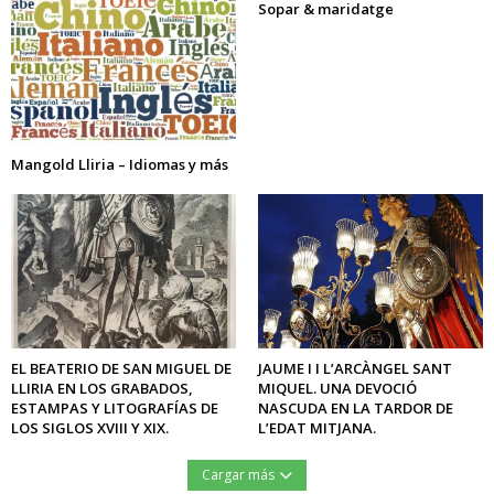
Sopar & maridatge
Mangold Lliria – Idiomas y más
EL BEATERIO DE SAN MIGUEL DE
JAUME I I L’ARCÀNGEL SANT
LLIRIA EN LOS GRABADOS,
MIQUEL. UNA DEVOCIÓ
ESTAMPAS Y LITOGRAFÍAS DE
NASCUDA EN LA TARDOR DE
LOS SIGLOS XVIII Y XIX.
L’EDAT MITJANA.
Cargar más