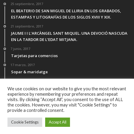
25 septiembre, 2017
EL BEATERIO DE SAN MIGUEL DE LLIRIA EN LOS GRABADOS,
ESTAMPAS Y LITOGRAFÍAS DE LOS SIGLOS XVIII Y XIX.
21 septiembre, 2017
JAUME I I L’ARCÀNGEL SANT MIQUEL. UNA DEVOCIÓ NASCUDA
EN LA TARDOR DE L’EDAT MITJANA.
7 junio, 2017
Tarjetas para comercios
17 marzo, 2017
Sopar & maridatge
21 febrero, 2017
Menú Desgutación Segle XXI
We use cookies on our website to give you the most relevant
experience by remembering your preferences and repeat
visits. By clicking “Accept All”, you consent to the use of ALL
the cookies. However, you may visit "Cookie Settings" to
provide a controlled consent.
© Copyright 2016, Todos los derechos reservados por All Rights
Cookie Settings
Accept All
Reserved Powered by
La Barrica Marketing