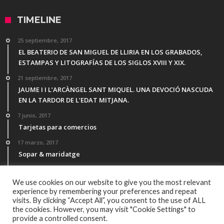
TIMELINE
25 septiembre, 2017
EL BEATERIO DE SAN MIGUEL DE LLIRIA EN LOS GRABADOS,
ESTAMPAS Y LITOGRAFÍAS DE LOS SIGLOS XVIII Y XIX.
21 septiembre, 2017
JAUME I I L’ARCÀNGEL SANT MIQUEL. UNA DEVOCIÓ NASCUDA
EN LA TARDOR DE L’EDAT MITJANA.
7 junio, 2017
Tarjetas para comercios
17 marzo, 2017
Sopar & maridatge
21 febrero, 2017
Menú Desgutación Segle XXI
We use cookies on our website to give you the most relevant
experience by remembering your preferences and repeat
visits. By clicking “Accept All”, you consent to the use of ALL
the cookies. However, you may visit "Cookie Settings" to
provide a controlled consent.