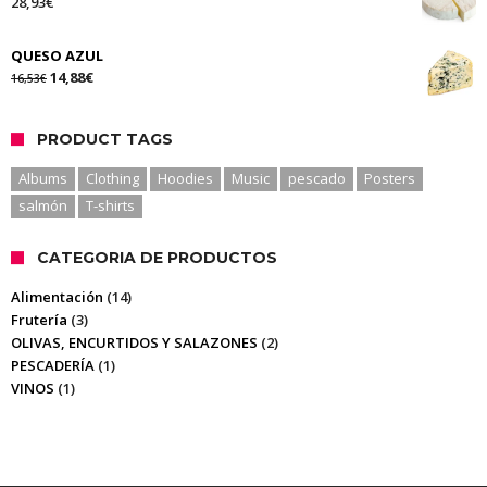
28,93
€
QUESO AZUL
14,88
€
16,53
€
PRODUCT TAGS
Albums
Clothing
Hoodies
Music
pescado
Posters
salmón
T-shirts
CATEGORIA DE PRODUCTOS
Alimentación
(14)
Frutería
(3)
OLIVAS, ENCURTIDOS Y SALAZONES
(2)
PESCADERÍA
(1)
VINOS
(1)