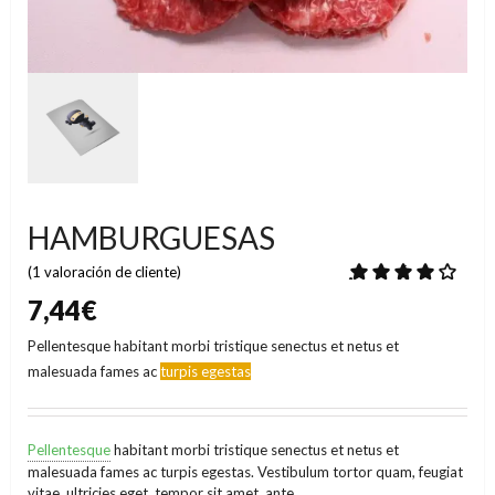
HAMBURGUESAS
4.00
de
basado en
puntuación de los
(
1
valoración de cliente)
7,44
€
Pellentesque habitant morbi tristique senectus et netus et
malesuada fames ac
turpis egestas
Pellentesque
habitant morbi tristique senectus et netus et
malesuada fames ac turpis egestas. Vestibulum tortor quam, feugiat
vitae, ultricies eget, tempor sit amet, ante.