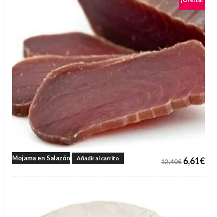
Mojama en Salazón
Añadir al carrito
6,61
€
12,40
€